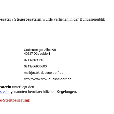
erater / Steuerberaterin
wurde verliehen in der Bundesrepublik
Grafenberger Allee 98
40237 Düsseldorf
0211/669060
0211/66906600
mail@stbk-duesseldorf.de
http://www.stbk-duesseldorf.de
raterin
unterliegt den
srecht
genannten berufsrechtlichen Regelungen.
-Streitbeilegung: