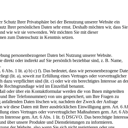
er Schutz Ihrer Privatsphäre bei der Benutzung unserer Website ein
utz Ihrer persönlichen Daten sehr ernst. Deshalb möchten wir, dass Sie
nd wie wir sie verwenden. Wir möchten Sie mit dieser
en zum Datenschutz in Kenntnis setzen.
hebung personenbezogener Daten bei Nutzung unserer Website.
 direkt oder indirekt auf Sie persönlich beziehbar sind, z. B. Name,
.
Abs. 1 lit. a) b) c) f). Das bedeutet, dass wir personenbezogene Dat
iegt (lit. a), soweit zur Erfüllung eines Vertrages oder vorvertraglicher
 dazu verpflichtet sind (lit. c) oder wir ein berechtigtes Interesse an de
nde Rechtsgrundlage wird im Einzelfall benannt.
ail oder über ein Kontaktformular werden die von Ihnen mitgeteilten
 und Ihre Telefonnummer) von uns gespeichert, um Ihre Fragen zu
anfallenden Daten löschen wir, nachdem der Zweck der Anfrage
ben wir diese Daten mit Ihrer ausdrücklichen Einwilligung gem. Art. 6 A
lung eines Vertrages oder vorvertraglicher Maßnahmen gem. Art. 6 Ab
n Interesse gem. Art. 6 Abs. 1 lit. f) DSGVO. Das berechtigte Interess
 und über unsere Produkte und Dienstleistungen zu informieren.
zung der Website, also wenn Sie sich nicht registrieren oder uns