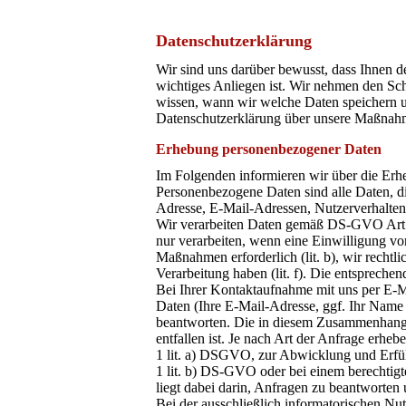
Datenschutz­erklärung
Wir sind uns darüber bewusst, dass Ihnen d
wichtiges Anliegen ist. Wir nehmen den Sch
wissen, wann wir welche Daten speichern u
Datenschutzerklärung über unsere Maßnahm
Erhebung personenbezogener Daten
Im Folgenden informieren wir über die Er
Personenbezogene Daten sind alle Daten, die
Adresse, E-Mail-Adressen, Nutzerverhalten
Wir verarbeiten Daten gemäß DS-GVO Art. 6 
nur verarbeiten, wenn eine Einwilligung vorl
Maßnahmen erforderlich (lit. b), wir rechtlich
Verarbeitung haben (lit. f). Die entspreche
Bei Ihrer Kontaktaufnahme mit uns per E-M
Daten (Ihre E-Mail-Adresse, ggf. Ihr Name
beantworten. Die in diesem Zusammenhang 
entfallen ist. Je nach Art der Anfrage erhe
1 lit. a) DSGVO, zur Abwicklung und Erfül
1 lit. b) DS-GVO oder bei einem berechtigte
liegt dabei darin, Anfragen zu beantworten
Bei der ausschließlich informatorischen Nut