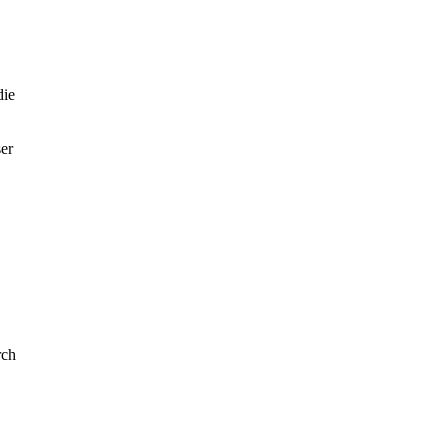
die
er
rch